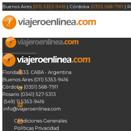
Buenos Aires
(011) 5353-9416
| Córdoba
(0351) 568-7911
| R
Toggle navigation
Paquetes
Florida 833. CABA - Argentina
Buenos Aires (011) 5353-9416
Córdoba (0351) 568-7911
Sugeridos
Rosario (0341) 527-5313
(549) 11 5353-9416
Circuitos
info@viajeroenlinea.com
Condiciones Generales
Last Minute
Políticas Privacidad