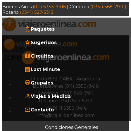
Buenos Aires
(011) 5353-9416
| Córdoba
(0351) 568-7911
|
Rosario
(0341) 527-5313
Paquetes
Sugeridos
Circuitos
Toggle navigation
Last Minute
Florida 833. CABA - Argentina
Grupales
Buenos Aires (011) 5353-9416
Córdoba (0351) 568-7911
Viajes a Medida
Rosario (0341) 527-5313
(549) 11 5353-9416
Contacto
info@viajeroenlinea.com
Condiciones Generales