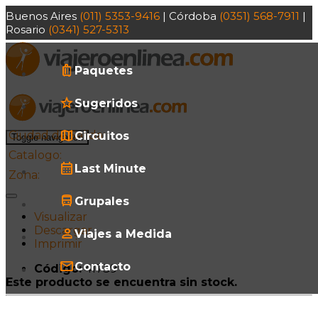
Buenos Aires
(011) 5353-9416
| Córdoba
(0351) 568-7911
|
Rosario
(0341) 527-5313
Paquetes
Sugeridos
Ciudad de Salida:
Circuitos
Toggle navigation
Catalogo:
Last Minute
Zona:
Grupales
Visualizar
Descargar
Viajes a Medida
Imprimir
Contacto
Código:
41739
Este producto se encuentra sin stock.