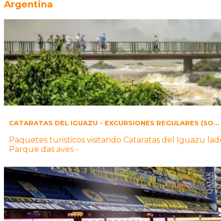
Argentina
CATARATAS DEL IGUAZU - EXCURSIONES REGULARES (SO...
Paquetes turisticos visitando Cataratas del Iguazu lad
Parque das aves -