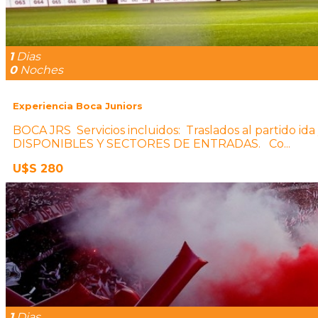
1
Dias
0
Noches
Experiencia Boca Juniors
BOCA JRS Servicios incluidos: Traslados al parti
DISPONIBLES Y SECTORES DE ENTRADAS. Co...
U$S 280
1
Dias