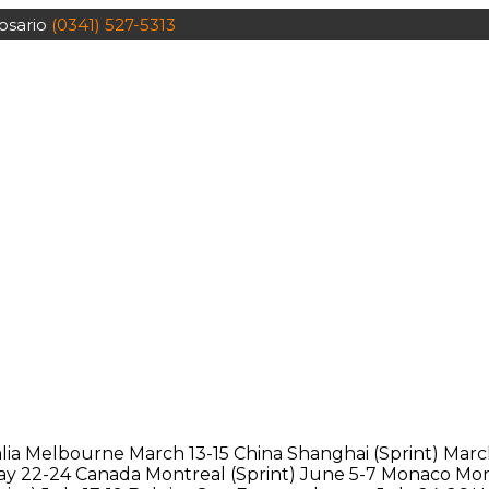
osario
(0341) 527-5313
lia Melbourne March 13-15 China Shanghai (Sprint) March
 May 22-24 Canada Montreal (Sprint) June 5-7 Monaco M