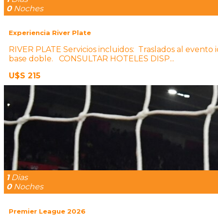
0
Noches
Experiencia River Plate
RIVER PLATE Servicios incluidos: Traslados al even
base doble. CONSULTAR HOTELES DISP...
U$S 215
1
Dias
0
Noches
Premier League 2026