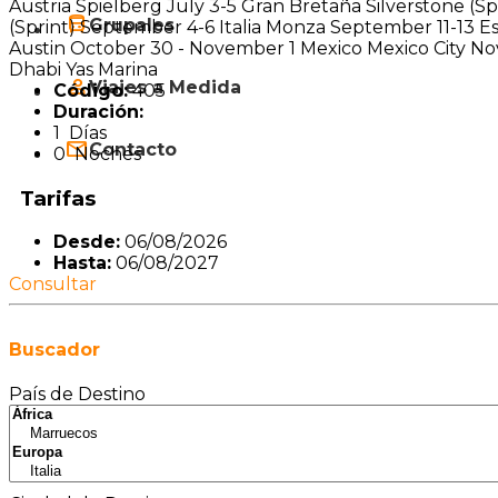
Austria Spielberg July 3-5 Gran Bretaña Silverstone (
Grupales
(Sprint) September 4-6 Italia Monza September 11-13 
Austin October 30 - November 1 Mexico Mexico City N
Dhabi Yas Marina
Viajes a Medida
Código:
405
Duración:
1 Días
Contacto
0 Noches
Tarifas
Desde:
06/08/2026
Hasta:
06/08/2027
Consultar
Buscador
País de Destino