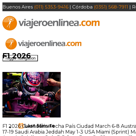
Buenos Aires
(011) 5353-9416
| Córdoba
(0351) 568-7911
| R
F1 2026
Toggle navigation
Paquetes
Sugeridos
Circuitos
Last Minute
F1 2026 Calendario Fecha País Ciudad March 6-8 Austra
17-19 Saudi Arabia Jeddah May 1-3 USA Miami (Sprint)