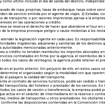
 como último incluido el día de salida del destino, independie
ado de ropa, propinas, tasas de embarque, tasas sobre servici
en de servicio emitida por el agente de viajes. 2) Estadas, co
os de transporte, o por razones imprevistas ajenas a la empres
ereses en las operaciones a crédito.
e reserva el derecho de hacer que abandone el tour en cua
o de la empresa provoque peligro o cause molestias a los resta
atender la legislación vigente en cada caso. Es responsabili
utoridades migratorias, aduaneras y sanitarias de los destinos q
as autoridades mencionadas anteriormente.
es a crédito no tendrán reembolso los importes abonados en c
ervicios contratados en firme por la agencia, el reembolso de 
 todos los casos de reintegros, la agencia podrá retener el pre
el punto anterior. Sin perjuicio de ello, en estos casos sól
ue determine el organizador según la modalidad con que operen 
al pasajero la calidad del transporte.
e el contrato de servicios turísticos, podrá ser cedido o tran
el transportista, del hotelero o prestador de los servicios. E
n todos los casos de cesión o transferencia, la empresa podrá 
ctúa en el carácter de intermediaria en la reserva o contrata
antes, medios de transportes u otros prestadores. No obstante 
 conforme las disposiciones contenidas en la Convención Inter