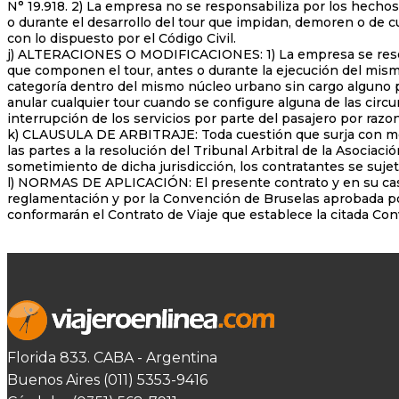
N° 19.918. 2) La empresa no se responsabiliza por los hecho
o durante el desarrollo del tour que impidan, demoren o de 
con lo dispuesto por el Código Civil.
j) ALTERACIONES O MODIFICACIONES: 1) La empresa se reserva 
que componen el tour, antes o durante la ejecución del mismo
categoría dentro del mismo núcleo urbano sin cargo alguno p
anular cualquier tour cuando se configure alguna de las circu
interrupción de los servicios por parte del pasajero por raz
k) CLAUSULA DE ARBITRAJE: Toda cuestión que surja con moti
las partes a la resolución del Tribunal Arbitral de la Asocia
sometimiento de dicha jurisdicción, los contratantes se suje
l) NORMAS DE APLICACIÓN: El presente contrato y en su caso l
reglamentación y por la Convención de Bruselas aprobada po
conformarán el Contrato de Viaje que establece la citada Co
Florida 833. CABA - Argentina
Buenos Aires (011) 5353-9416