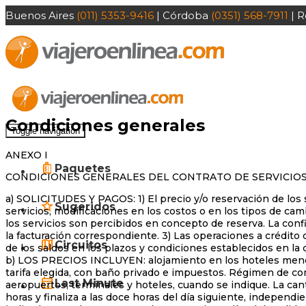
Buenos Aires
(011) 5353-9416
| Córdoba
(0351) 568-7911
| R
Condiciones generales
Toggle navigation
ANEXO I
Paquetes
CONDICIONES GENERALES DEL CONTRATO DE SERVICIOS
a) SOLICITUDES Y PAGOS: 1) El precio y/o reservación de los
Sugeridos
servicios, modificaciones en los costos o en los tipos de cam
los servicios son percibidos en concepto de reserva. La confi
la facturación correspondiente. 3) Las operaciones a crédito
Circuitos
de los saldos en los plazos y condiciones establecidos en la 
b) LOS PRECIOS INCLUYEN: alojamiento en los hoteles mencion
tarifa elegida, con baño privado e impuestos. Régimen de c
Last Minute
aeropuertos, terminales y hoteles, cuando se indique. La ca
horas y finaliza a las doce horas del día siguiente, independi