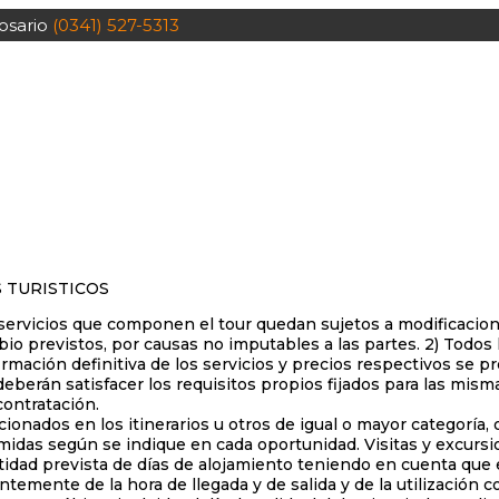
osario
(0341) 527-5313
 TURISTICOS
 servicios que componen el tour quedan sujetos a modificacion
bio previstos, por causas no imputables a las partes. 2) Todos
rmación definitiva de los servicios y precios respectivos se p
 deberán satisfacer los requisitos propios fijados para las mi
contratación.
ados en los itinerarios u otros de igual o mayor categoría, o
omidas según se indique en cada oportunidad. Visitas y excurs
ntidad prevista de días de alojamiento teniendo en cuenta que
entemente de la hora de llegada y de salida y de la utilización