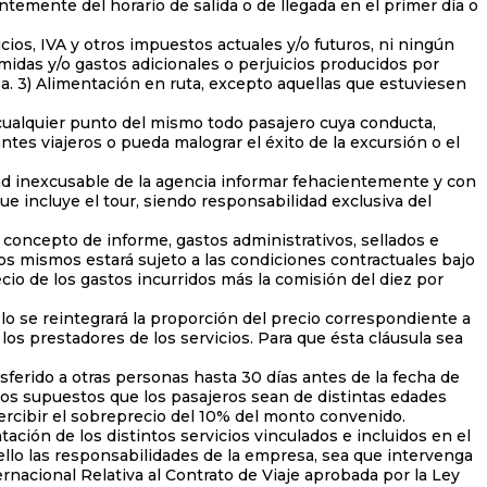
ntemente del horario de salida o de llegada en el primer día o
os, IVA y otros impuestos actuales y/o futuros, ni ningún
midas y/o gastos adicionales o perjuicios producidos por
a. 3) Alimentación en ruta, excepto aquellas que estuviesen
lquier punto del mismo todo pasajero cuya conducta,
ntes viajeros o pueda malograr el éxito de la excursión o el
dad inexcusable de la agencia informar fehacientemente y con
ue incluye el tour, siendo responsabilidad exclusiva del
oncepto de informe, gastos administrativos, sellados e
los mismos estará sujeto a las condiciones contractuales bajo
cio de los gastos incurridos más la comisión del diez por
o se reintegrará la proporción del precio correspondiente a
los prestadores de los servicios. Para que ésta cláusula sea
sferido a otras personas hasta 30 días antes de la fecha de
n los supuestos que los pasajeros sean de distintas edades
percibir el sobreprecio del 10% del monto convenido.
ción de los distintos servicios vinculados e incluidos en el
ello las responsabilidades de la empresa, sea que intervenga
nacional Relativa al Contrato de Viaje aprobada por la Ley