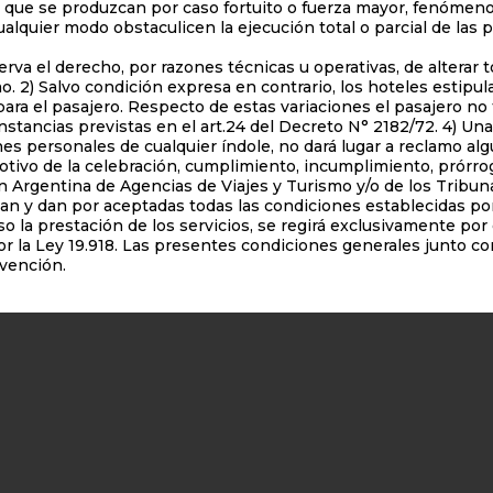
s que se produzcan por caso fortuito o fuerza mayor, fenómen
cualquier modo obstaculicen la ejecución total o parcial de l
el derecho, por razones técnicas u operativas, de alterar tot
. 2) Salvo condición expresa en contrario, los hoteles estipu
ara el pasajero. Respecto de estas variaciones el pasajero n
nstancias previstas en el art.24 del Decreto N° 2182/72. 4) Un
ones personales de cualquier índole, no dará lugar a reclamo a
vo de la celebración, cumplimiento, incumplimiento, prórroga
ción Argentina de Agencias de Viajes y Turismo y/o de los Trib
tan y dan por aceptadas todas las condiciones establecidas por
a prestación de los servicios, se regirá exclusivamente por e
r la Ley 19.918. Las presentes condiciones generales junto co
nvención.