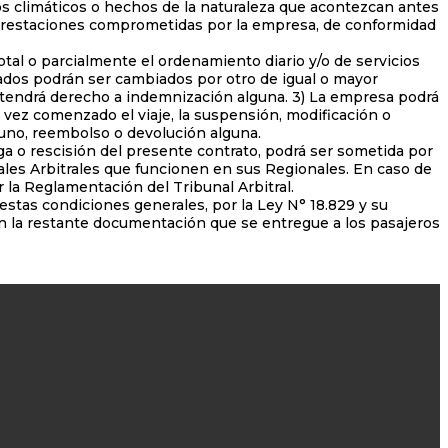
os climáticos o hechos de la naturaleza que acontezcan antes
as prestaciones comprometidas por la empresa, de conformidad
al o parcialmente el ordenamiento diario y/o de servicios
lados podrán ser cambiados por otro de igual o mayor
o tendrá derecho a indemnización alguna. 3) La empresa podrá
a vez comenzado el viaje, la suspensión, modificación o
lguno, reembolso o devolución alguna.
 o rescisión del presente contrato, podrá ser sometida por
unales Arbitrales que funcionen en sus Regionales. En caso de
 la Reglamentación del Tribunal Arbitral.
stas condiciones generales, por la Ley N° 18.829 y su
n la restante documentación que se entregue a los pasajeros