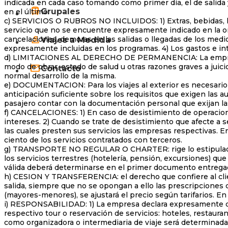
indicada en cada caso tomando como primer día, el de salida y
Grupales
en el último.
c) SERVICIOS O RUBROS NO INCLUIDOS: 1) Extras, bebidas, lav
servicio que no se encuentre expresamente indicado en la ord
cancelaciones, demoras en las salidas o llegadas de los medi
Viajes a Medida
expresamente incluidas en los programas. 4) Los gastos e int
d) LIMITACIONES AL DERECHO DE PERMANENCIA: La empresa s
modo de obrar, estado de salud u otras razones graves a juici
Contacto
normal desarrollo de la misma.
e) DOCUMENTACION: Para los viajes al exterior es necesario 
anticipación suficiente sobre los requisitos que exigen las a
pasajero contar con la documentación personal que exijan l
f) CANCELACIONES: 1) En caso de desistimiento de operacion
intereses. 2) Cuando se trate de desistimiento que afecte a s
las cuales presten sus servicios las empresas respectivas. En
ciento de los servicios contratados con terceros.
g) TRANSPORTE NO REGULAR O CHARTER: rige lo estipulado en 
los servicios terrestres (hotelería, pensión, excursiones) q
válida deberá determinarse en el primer documento entregado 
h) CESION Y TRANSFERENCIA: el derecho que confiere al client
salida, siempre que no se opongan a ello las prescripciones d
(mayores-menores), se ajustará el precio según tarifarios. E
i) RESPONSABILIDAD: 1) La empresa declara expresamente que a
respectivo tour o reservación de servicios: hoteles, restaur
como organizadora o intermediaria de viaje será determinada