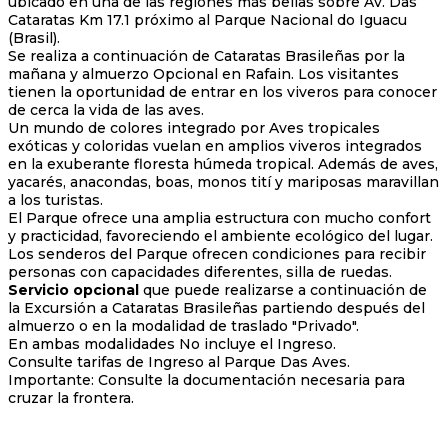
ubicado en una de las regiones más bellas sobre Av. Das
Cataratas Km 17.1 próximo al Parque Nacional do Iguacu
(Brasil).
Se realiza a continuación de Cataratas Brasileñas por la
mañana y almuerzo Opcional en Rafain. Los visitantes
tienen la oportunidad de entrar en los viveros para conocer
de cerca la vida de las aves.
Un mundo de colores integrado por Aves tropicales
exóticas y coloridas vuelan en amplios viveros integrados
en la exuberante floresta húmeda tropical. Además de aves,
yacarés, anacondas, boas, monos tití y mariposas maravillan
a los turistas.
El Parque ofrece una amplia estructura con mucho confort
y practicidad, favoreciendo el ambiente ecológico del lugar.
Los senderos del Parque ofrecen condiciones para recibir
personas con capacidades diferentes, silla de ruedas.
Servicio opcional
que puede realizarse a continuación de
la Excursión a Cataratas Brasileñas partiendo después del
almuerzo o en la modalidad de traslado "Privado".
En ambas modalidades No incluye el Ingreso.
Consulte tarifas de Ingreso al Parque Das Aves.
Importante: Consulte la documentación necesaria para
cruzar la frontera.