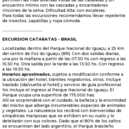
permiten las más diversas vistas de las Cataratas y un
encuentro íntimo con las cascadas y encantadores
rincones de la selva. Dificultad Alta: con escaleras.
Para todas las excursiones recomendamos llevar repelente
de insectos, zapatillas y ropa cómoda.
...............................................
EXCURSION CATARATAS - BRASIL
Localizadas dentro del Parque Nacional do Iguaçu, a 25 Km
del centro de Foz do Iguaçu (BR). Con dos salidas diarias,
una por la mañana a partir de las 07.30 hs con regreso a las
15:30 hs. Otra salida por la tarde a las 13:30 hs. Con regreso
a las 19:30 hs.
Horarios aproximados,
sujetos a modificación conforme a
la ubicación del hotel, trámites migratorios, otros. Incluye
traslado (ida/vuelta al hotel) y servicio de guía profesional.
No incluye el ingreso al Parque Nacional do Iguaçu. El
Parque ocupa una superficie de 175.000 has.
Allí se sorprenderá con el cuidado, la belleza y la enormidad
del mismo que alberga innumerables especies de animales
y vegetales. La naturaleza los recibirá con bienvenidas de
simpáticas mariposas que se exhiben en su vuelo y lo
deleitarán con sus colores. Dado que el 80% de los saltos
se encuentran del lado argentino, el Parque brasileño