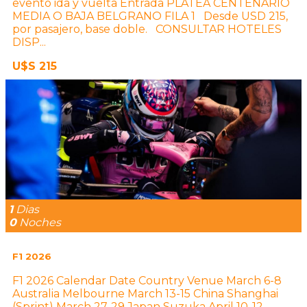
evento ida y vuelta Entrada PLATEA CENTENARIO
MEDIA O BAJA BELGRANO FILA 1 Desde USD 215,
por pasajero, base doble. CONSULTAR HOTELES
DISP...
U$S 215
1
Dias
0
Noches
F1 2026
F1 2026 Calendar Date Country Venue March 6-8
Australia Melbourne March 13-15 China Shanghai
(Sprint) March 27-29 Japan Suzuka April 10-12