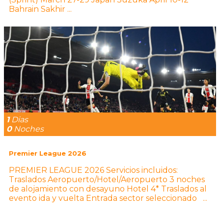
Bahrain Sakhir ...
1
Dias
0
Noches
Premier League 2026
PREMIER LEAGUE 2026 Servicios incluidos:
Traslados Aeropuerto/Hotel/Aeropuerto 3 noches
de alojamiento con desayuno Hotel 4* Traslados al
evento ida y vuelta Entrada sector seleccionado ...