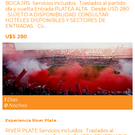
BOCA JRS Servicios incluidos: Traslados al partido
ida y vuelta Entrada PLATEA ALTA Desde USD 280
SUJETO A DISPONIBILIDAD. CONSULTAR
HOTELES DISPONIBLES Y SECTORES DE
ENTRADAS. Co...
U$S 280
1
Dias
0
Noches
Experiencia River Plate
RIVER PLATE Servicios incluidos: Traslados al