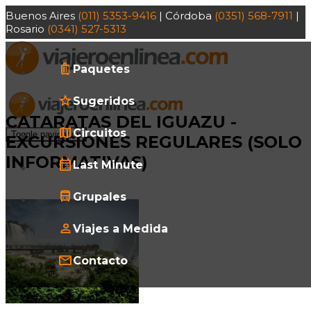
Buenos Aires
(011) 5353-9416
| Córdoba
(0351) 568-7911
|
Rosario
(0341) 527-5313
Paquetes
Sugeridos
CATARATAS DEL IGUAZU -
Circuitos
Toggle navigation
EXCURSIONES REGULARES (SOLO
INFORMATIVAS)
Last Minute
Grupales
Viajes a Medida
Contacto