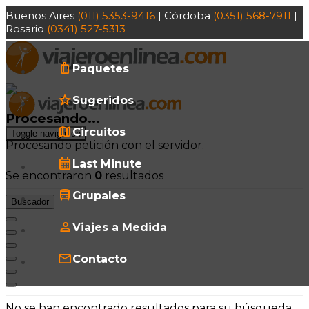
Buenos Aires
(011) 5353-9416
| Córdoba
(0351) 568-7911
|
Rosario
(0341) 527-5313
Paquetes
Sugeridos
Procesando...
Circuitos
Toggle navigation
Procesando petición con el servidor.
Last Minute
Se encontraron
0
resultados
Grupales
Buscador
Viajes a Medida
Contacto
No se han encontrado resultados para su búsqueda.