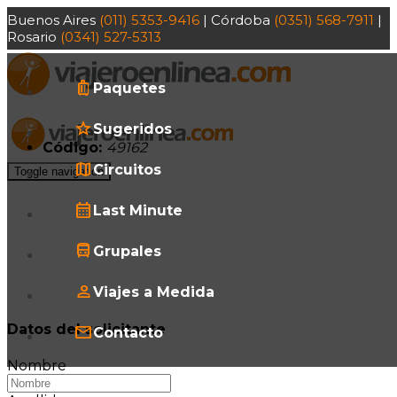
Buenos Aires
(011) 5353-9416
| Córdoba
(0351) 568-7911
|
Rosario
(0341) 527-5313
Paquetes
Sugeridos
Código:
49162
Circuitos
Toggle navigation
Last Minute
Grupales
Viajes a Medida
Datos del solicitante
Contacto
Nombre