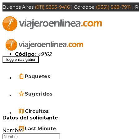
Buenos Aires
(011) 5353-9416
| Córdoba
(0351) 568-7911
| R
Código:
49162
Toggle navigation
Paquetes
Sugeridos
Circuitos
Datos del solicitante
Last Minute
Nombre