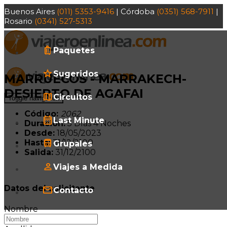
Buenos Aires
(011) 5353-9416
| Córdoba
(0351) 568-7911
|
Rosario
(0341) 527-5313
Paquetes
Sugeridos
MARRUECOS - MARRAKECH-
DESIERTO DE AGAFAI
Circuitos
Toggle navigation
Código:
2062
Last Minute
Duración:
5 Días
4 Noches
Desde:
18/05/2023
Hasta:
31/12/2100
Grupales
Salida:
31/12/2100
Viajes a Medida
Datos del solicitante
Contacto
Nombre