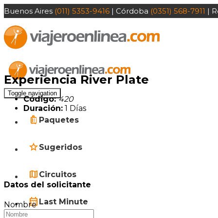
Buenos Aires
(011) 5353-9416
| Córdoba
(0351) 568-7911
| R
Experiencia River Plate
Toggle navigation
Código:
420
Duración:
1 Días
Paquetes
Sugeridos
Circuitos
Datos del solicitante
Last Minute
Nombre